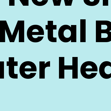
Metal B
ter He