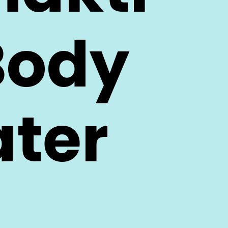
ody 
ater