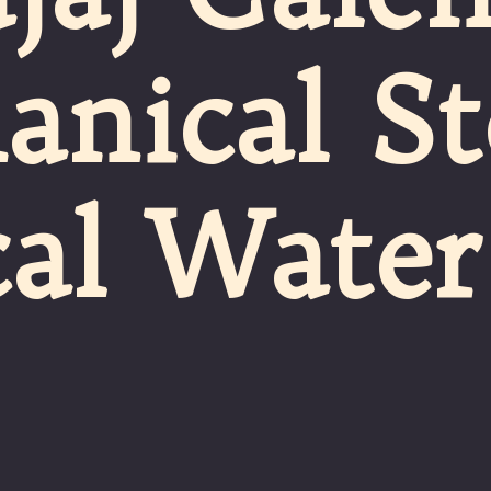
nical St
cal Water