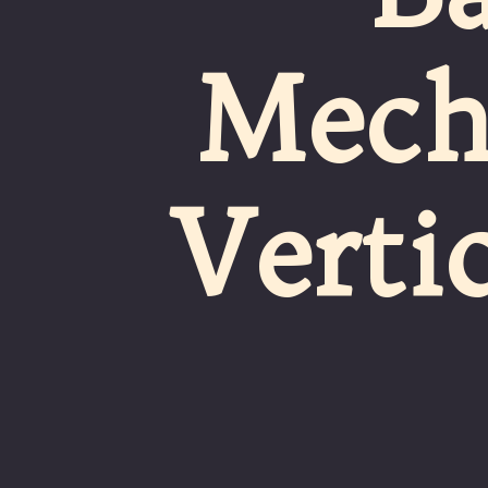
Mecha
 Verti