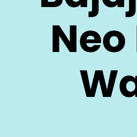
Neo 
 Wa