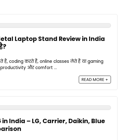
etal Laptop Stand Review in India
है?
, coding करते हैं, online classes लेते हैं या gaming
 productivity और comfort ...
READ MORE +
in India – LG, Carrier, Daikin, Blue
arison