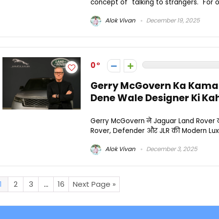
concept of "talking to strangers." For 
Alok Vivan
December 19, 2025
0
Gerry McGovern Ka Kamaa
Dene Wale Designer Ki Ka
Gerry McGovern ने Jaguar Land Rover की 
Rover, Defender और JLR की Modern Luxury
Alok Vivan
December 3, 2025
1
2
3
…
16
Next Page »