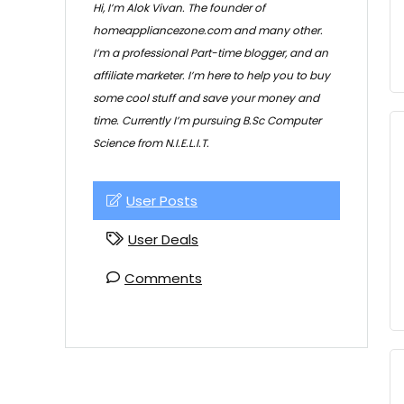
Hi, I’m Alok Vivan. The founder of
homeappliancezone.com and many other.
I’m a professional Part-time blogger, and an
affiliate marketer. I’m here to help you to buy
some cool stuff and save your money and
time. Currently I’m pursuing B.Sc Computer
Science from N.I.E.L.I.T.
User Posts
User Deals
Comments