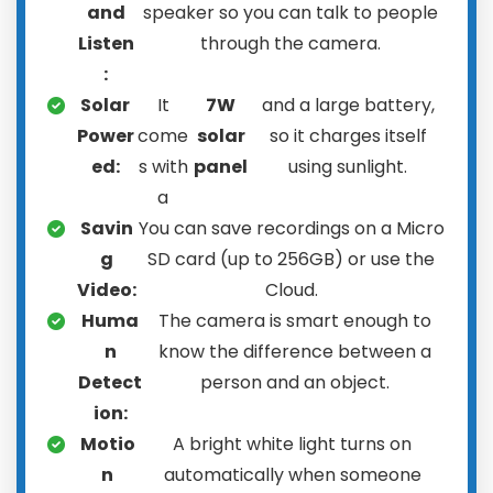
and
speaker so you can talk to people
Listen
through the camera.
:
Solar
It
7W
and a large battery,
Power
come
solar
so it charges itself
ed:
s with
panel
using sunlight.
a
Savin
You can save recordings on a Micro
g
SD card (up to 256GB) or use the
Video:
Cloud.
Huma
The camera is smart enough to
n
know the difference between a
Detect
person and an object.
ion:
Motio
A bright white light turns on
n
automatically when someone